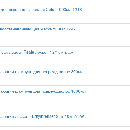
для окрашенных волос Color 1000мл 1216
 восстанавливающая маска 500мл 1247
 несмываем .Reale лосьон 12*10мл. амп
вающий шампунь для поврежд.волос 300мл
вающий шампунь для поврежд.волос 1000мл
вающий лосьон PurifyIntense12шт*10млNEW