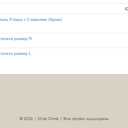
С
таль Л-бары с 2 камнями (бровь)
столета размер R
толета размер L
© 2026 | Style Omsk | Все права защищены