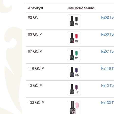
Артикул
Наименование
02 GC
№02 Ге
03 GC Р
№03 Ге
07 GC Р
№07 Ге
116 GC Р
№116 Г
13 GC Р
№13 Ге
133 GC Р
№133 Г