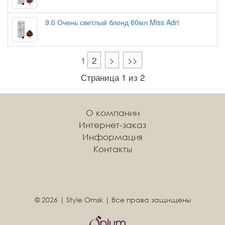
9.0 Очень светлый блонд 60мл Miss Adri
1
2
>
>>
Страница 1 из 2
О компании
Интернет-заказ
Информация
Контакты
© 2026 | Style Omsk | Все права защищены