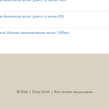
м-Архитектор волос д/восст.и питан.200
ель Шеллак-ламинирование волос 1000мл
© 2026 | Style Omsk | Все права защищены