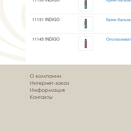
11131 INDIGO
Крем-бальза
11145 INDIGO
Ополаскиват
О компании
Интернет-заказ
Информация
Контакты