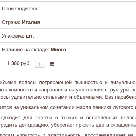
Производитель:
Страна:
Италия
Упаковка:
шт.
Наличие на складе:
Много
1 386 руб.
объема волосы потрясающей пышностью и визуальной 
кта компоненты направлены на уплотнение структуры ло
олосы удивительно сильными и объемными. Без парабено
тся на уникальном сочетании масла пенника лугового и
 подходит для заботы о тонких и ослабленных воло
едить дегидрацию, уберегает яркость цвета окрашенны
лосам упругость и эластичность, восстанавливает на