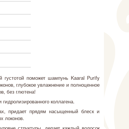
густотой поможет шампунь Kaaral Purify
конов, глубокое увлажнение и полноценное
в, без глютена!
 гидролизированного коллагена.
сах, придает прядям насыщенный блеск и
х локонов.
 уровне структуры, делает каждый волосок